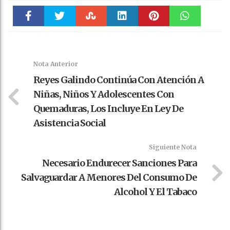
Faceboo
Twitter
Stumble
linkedin
Pinteres
WhatsAp
k
t
pt
Nota Anterior
Reyes Galindo Continúa Con Atención A
Niñas, Niños Y Adolescentes Con
Quemaduras, Los Incluye En Ley De
Asistencia Social
Siguiente Nota
Necesario Endurecer Sanciones Para
Salvaguardar A Menores Del Consumo De
Alcohol Y El Tabaco