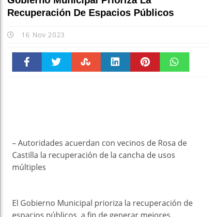
Gobierno Municipal Prioriza La
Recuperación De Espacios Públicos
16 Nov 2023
Faceboo
Twitter
Stumble
linkedin
Pinteres
WhatsAp
k
t
pt
– Autoridades acuerdan con vecinos de Rosa de
Castilla la recuperación de la cancha de usos
múltiples
El Gobierno Municipal prioriza la recuperación de
espacios públicos, a fin de generar mejores