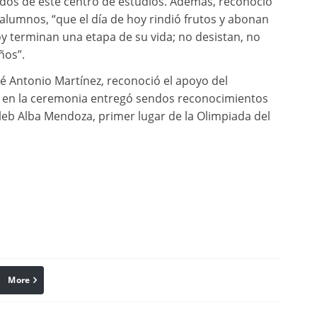
sados de este centro de estudios. Además, reconoció
 alumnos, “que el día de hoy rindió frutos y abonan
hoy terminan una etapa de su vida; no desistan, no
ños”.
osé Antonio Martínez, reconoció el apoyo del
z; en la ceremonia entregó sendos reconocimientos
aleb Alba Mendoza, primer lugar de la Olimpiada del
.
More
linkedin
Pinterest