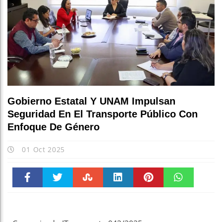
Gobierno Estatal Y UNAM Impulsan
Seguridad En El Transporte Público Con
Enfoque De Género
01 Oct 2025
Faceboo
Twitter
Stumble
linkedin
Pinteres
WhatsAp
k
t
pt