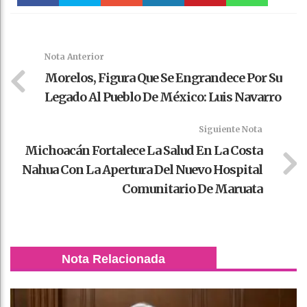
Faceboo
Twitter
Stumble
linkedin
Pinteres
WhatsAp
k
t
pt
Nota Anterior
Morelos, Figura Que Se Engrandece Por Su
Legado Al Pueblo De México: Luis Navarro
Siguiente Nota
Michoacán Fortalece La Salud En La Costa
Nahua Con La Apertura Del Nuevo Hospital
Comunitario De Maruata
Nota Relacionada