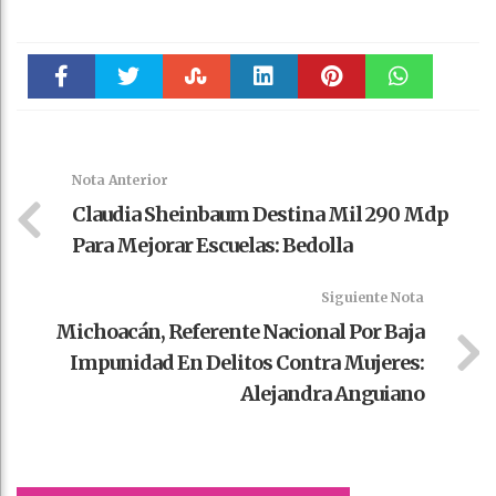
Faceboo
Twitter
Stumble
linkedin
Pinteres
WhatsAp
k
t
pt
Nota Anterior
Claudia Sheinbaum Destina Mil 290 Mdp
Para Mejorar Escuelas: Bedolla
Siguiente Nota
Michoacán, Referente Nacional Por Baja
Impunidad En Delitos Contra Mujeres:
Alejandra Anguiano