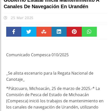
Gobierno Estatal Inicia Mantenimiento A
Canales De Navegación En Urandén
25 Mar 2025
Faceboo
Twitter
Stumble
linkedin
Pinteres
WhatsAp
k
t
pt
Comunicado Compesca 010/2025
_Se alista escenario para la Regata Nacional de
Canotaje_
*Pátzcuaro, Michoacán, 25 de marzo de 2025.-* La
Comisión de Pesca del Estado de Michoacán
(Compesca) inició los trabajos de mantenimiento en
los canales de navegación de Urandén, utilizando