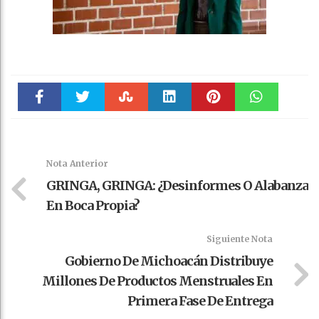
Faceboo
Twitter
Stumble
linkedin
Pinteres
WhatsAp
k
t
pt
Nota Anterior
GRINGA, GRINGA: ¿Desinformes O Alabanza
En Boca Propia?
Siguiente Nota
Gobierno De Michoacán Distribuye
Millones De Productos Menstruales En
Primera Fase De Entrega