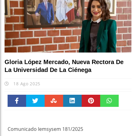
Gloria López Mercado, Nueva Rectora De
La Universidad De La Ciénega
18 Ago 2025
Faceboo
Twitter
Stumble
linkedin
Pinteres
WhatsAp
k
t
pt
Comunicado Iemsysem 181/2025