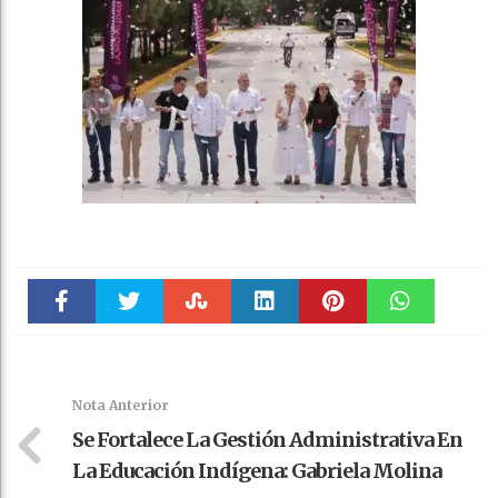
Faceboo
Twitter
Stumble
linkedin
Pinteres
WhatsAp
k
t
pt
Nota Anterior
Se Fortalece La Gestión Administrativa En
La Educación Indígena: Gabriela Molina