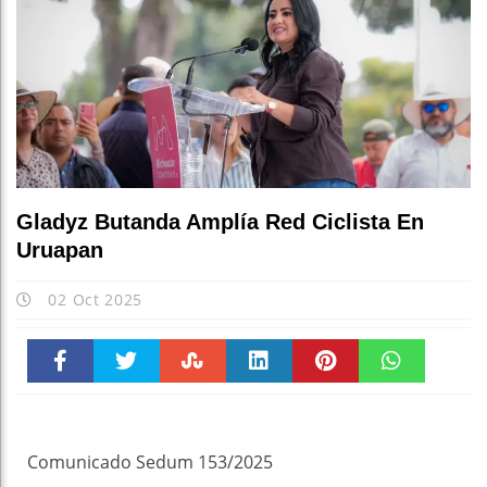
Gladyz Butanda Amplía Red Ciclista En
Uruapan
02 Oct 2025
Faceboo
Twitter
Stumble
linkedin
Pinteres
WhatsAp
k
t
pt
Comunicado Sedum 153/2025