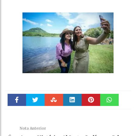
Faceboo
Twitter
Stumble
linkedin
Pinteres
WhatsAp
k
t
pt
Nota Anterior