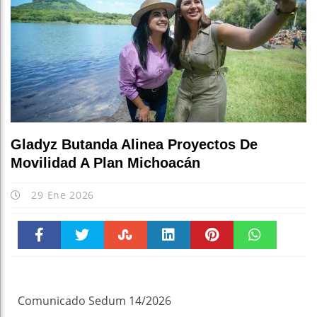
Gladyz Butanda Alinea Proyectos De
Movilidad A Plan Michoacán
29 Ene 2026
Faceboo
Twitter
Stumble
linkedin
Pinteres
WhatsAp
k
t
pt
Comunicado Sedum 14/2026