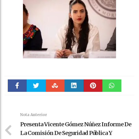
Faceboo
Twitter
Stumble
linkedin
Pinteres
WhatsAp
k
t
pt
Nota Anterior
Presenta Vicente Gómez Núñez Informe De
La Comisión De Seguridad Pública Y