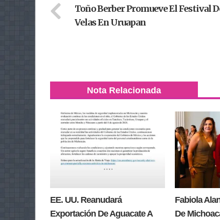
Toño Berber Promueve El Festival D
Velas En Uruapan
Nota Relacionada
EE. UU. Reanudará
Fabiola Ala
Exportación De Aguacate A
De Michoacá