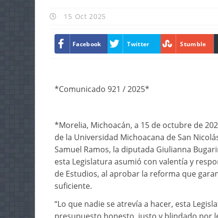
15 Oct 2025
Facebook
Twitter
Stumble
*Comunicado 921 / 2025*
*Morelia, Michoacán, a 15 de octubre de 20
de la Universidad Michoacana de San Nicolás
Samuel Ramos, la diputada Giulianna Bugarin
esta Legislatura asumió con valentía y resp
de Estudios, al aprobar la reforma que garan
suficiente.
“Lo que nadie se atrevía a hacer, esta Legisl
presupuesto honesto, justo y blindado por le