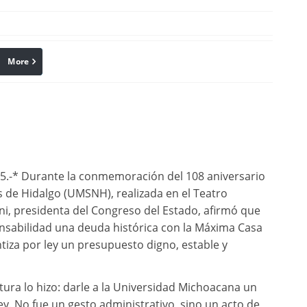
More
linkedin
Pinterest
25.-* Durante la conmemoración del 108 aniversario
 de Hidalgo (UMSNH), realizada en el Teatro
i, presidenta del Congreso del Estado, afirmó que
onsabilidad una deuda histórica con la Máxima Casa
tiza por ley un presupuesto digno, estable y
atura lo hizo: darle a la Universidad Michoacana un
y. No fue un gesto administrativo, sino un acto de