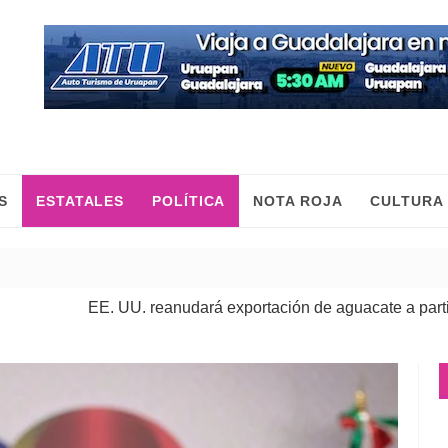
S
ESTATALES
POLÍTICA
NOTA ROJA
CULTURA
EE. UU. reanudará exportación de aguacate a partir de mañana
Cumplimenta FGE orden de aprehensión contra presunto respon