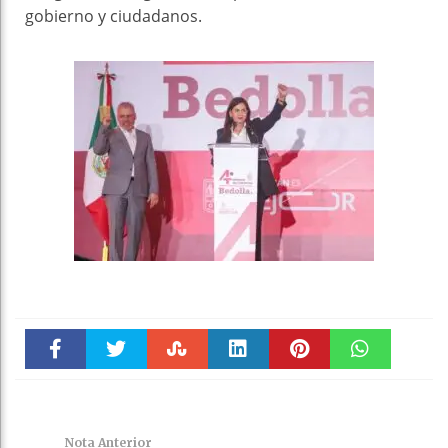
gobierno y ciudadanos.
Faceboo
Twitter
Stumble
linkedin
Pinteres
WhatsAp
k
t
pt
Nota Anterior