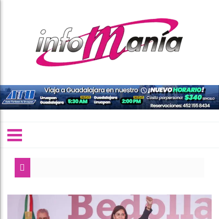
L
O
P