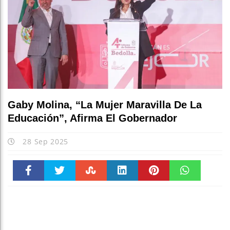
Gaby Molina, “la Mujer Maravilla De La
Educación”, Afirma El Gobernador
28 Sep 2025
Faceboo
Twitter
Stumble
linkedin
Pinteres
WhatsAp
k
t
pt