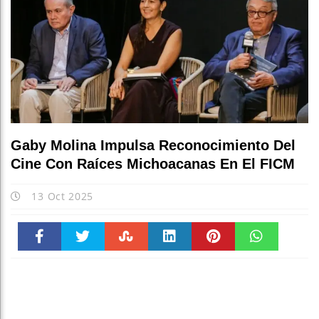
Gaby Molina Impulsa Reconocimiento Del
Cine Con Raíces Michoacanas En El FICM
13 Oct 2025
Faceboo
Twitter
Stumble
linkedin
Pinteres
WhatsAp
k
t
pt