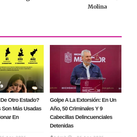
Molina
 De Otro Estado?
Golpe A La Extorsión: En Un
s Son Más Usadas
Año, 50 Criminales Y 9
ionar En
Cabecillas Delincuenciales
Detenidas