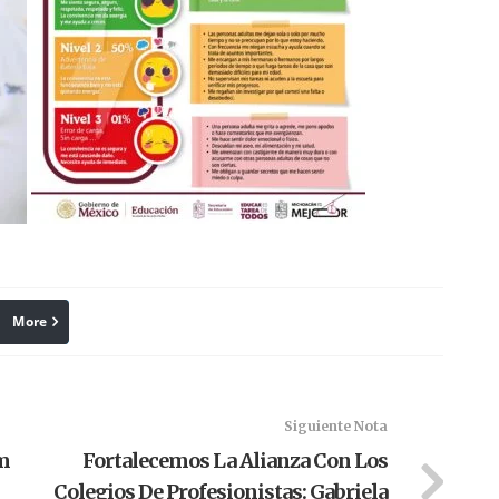
More
linkedin
Pinterest
Siguiente Nota
em
Fortalecemos La Alianza Con Los
Colegios De Profesionistas: Gabriela