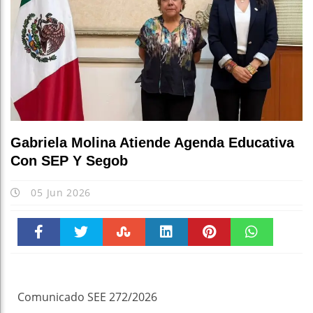
Es
Gabriela Molina Atiende Agenda Educativa
Con SEP Y Segob
05 Jun 2026
Faceboo
Twitter
Stumble
linkedin
Pinteres
WhatsAp
k
t
pt
Comunicado SEE 272/2026