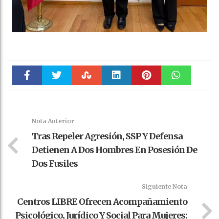
Faceboo
Twitter
Stumble
linkedin
Pinteres
WhatsAp
k
t
pt
Nota Anterior
Tras Repeler Agresión, SSP Y Defensa
Detienen A Dos Hombres En Posesión De
Dos Fusiles
Siguiente Nota
Centros LIBRE Ofrecen Acompañamiento
Psicológico, Jurídico Y Social Para Mujeres: