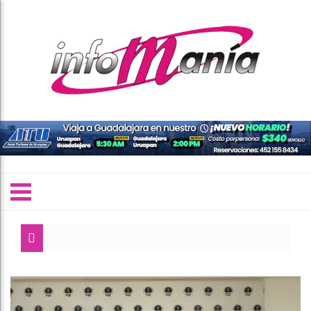
I
D
A