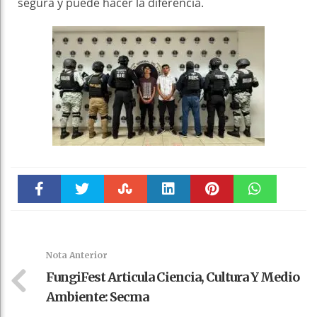
segura y puede hacer la diferencia.
Faceboo
Twitter
Stumble
linkedin
Pinteres
WhatsAp
k
t
pt
Nota Anterior
FungiFest Articula Ciencia, Cultura Y Medio
Ambiente: Secma