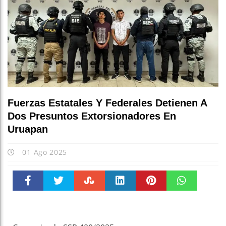
Fuerzas Estatales Y Federales Detienen A
Dos Presuntos Extorsionadores En
Uruapan
01 Ago 2025
Faceboo
Twitter
Stumble
linkedin
Pinteres
WhatsAp
k
t
pt