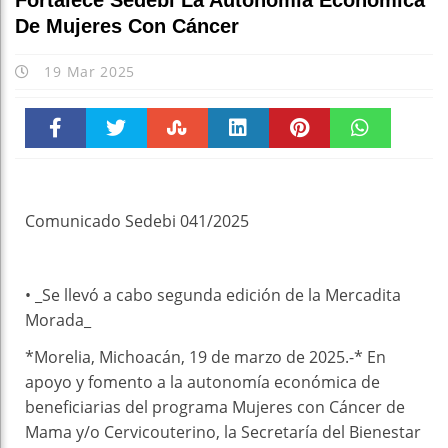
Fortalece Sedebi La Autonomía Económica
De Mujeres Con Cáncer
19 Mar 2025
Faceboo
Twitter
Stumble
linkedin
Pinteres
WhatsAp
k
t
pt
Comunicado Sedebi 041/2025
• _Se llevó a cabo segunda edición de la Mercadita
Morada_
*Morelia, Michoacán, 19 de marzo de 2025.-* En
apoyo y fomento a la autonomía económica de
beneficiarias del programa Mujeres con Cáncer de
Mama y/o Cervicouterino, la Secretaría del Bienestar