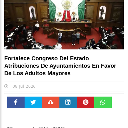
Fortalece Congreso Del Estado
Atribuciones De Ayuntamientos En Favor
De Los Adultos Mayores
08 Jul 2026
Faceboo
Twitter
Stumble
linkedin
Pinteres
WhatsAp
k
t
pt