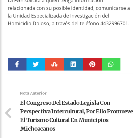
La FGE solicita a quien tenga información
relacionada con su posible identidad, comunicarse a
la Unidad Especializada de Investigación del
Homicidio Doloso, a través del teléfono 4432996701.
Faceboo
Twitter
Stumble
linkedin
Pinteres
WhatsAp
k
t
pt
Nota Anterior
El Congreso Del Estado Legisla Con
Perspectiva Intercultural, Por Ello Promueve
El Turismo Cultural En Municipios
Michoacanos