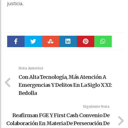
justicia.
Faceboo
Twitter
Stumble
linkedin
Pinteres
WhatsAp
k
t
pt
Nota Anterior
Con Alta Tecnología, Más Atención A
Emergencias Y Delitos En La Siglo XXI:
Bedolla
Siguiente Nota
Reafirman FGE Y First Cash Convenio De
Colaboración En Materia De Persecución De