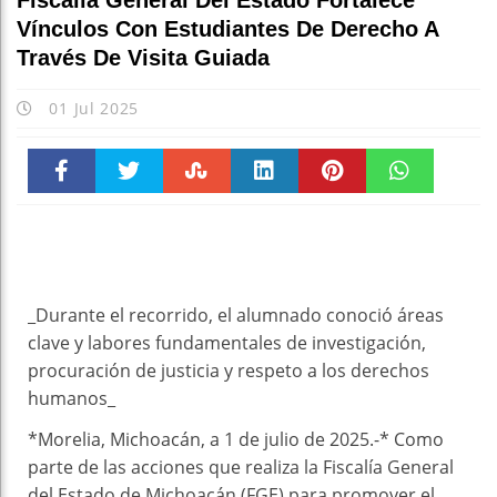
Fiscalía General Del Estado Fortalece
Vínculos Con Estudiantes De Derecho A
Través De Visita Guiada
01 Jul 2025
Faceboo
Twitter
Stumble
linkedin
Pinteres
WhatsAp
k
t
pt
_Durante el recorrido, el alumnado conoció áreas
clave y labores fundamentales de investigación,
procuración de justicia y respeto a los derechos
humanos_
*Morelia, Michoacán, a 1 de julio de 2025.-* Como
parte de las acciones que realiza la Fiscalía General
del Estado de Michoacán (FGE) para promover el