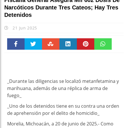
Fiscalía General Asegura Mil 602 Dosis De
Narcóticos Durante Tres Cateos; Hay Tres
Detenidos
21 Jun 2025
Faceboo
Twitter
Stumble
linkedin
Pinteres
WhatsAp
k
t
pt
_Durante las diligencias se localizó metanfetamina y
marihuana, además de una réplica de arma de
fuego_
_Uno de los detenidos tiene en su contra una orden
de aprehensión por el delito de homicidio_
Morelia, Michoacán, a 20 de junio de 2025.- Como