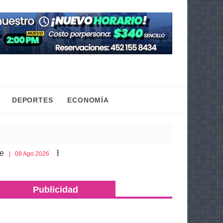
DEPORTES
ECONOMÍA
Esto es lo que debes llevar en la cajuela para viajar segur
026
Publicidad