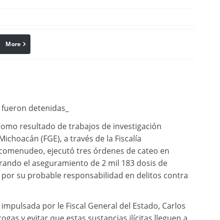
More
linkedin
Pinterest
 fueron detenidas_
Como resultado de trabajos de investigación
 Michoacán (FGE), a través de la Fiscalía
arcomenudeo, ejecutó tres órdenes de cateo en
grando el aseguramiento de 2 mil 183 dosis de
, por su probable responsabilidad en delitos contra
 impulsada por le Fiscal General del Estado, Carlos
rogas y evitar que estas sustancias ilícitas lleguen a