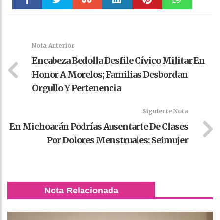
Faceboo
Twitter
Stumble
linkedin
Pinteres
WhatsAp
k
t
pt
Nota Anterior
Encabeza Bedolla Desfile Cívico Militar En
Honor A Morelos; Familias Desbordan
Orgullo Y Pertenencia
Siguiente Nota
En Michoacán Podrías Ausentarte De Clases
Por Dolores Menstruales: Seimujer
Nota Relacionada