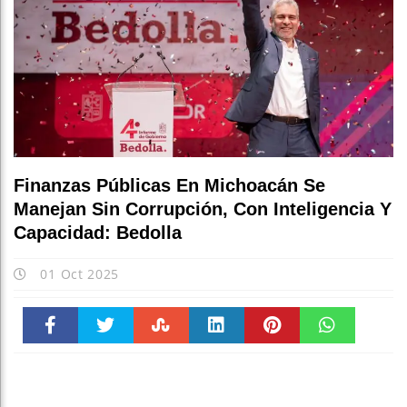
Finanzas Públicas En Michoacán Se
Manejan Sin Corrupción, Con Inteligencia Y
Capacidad: Bedolla
01 Oct 2025
Faceboo
Twitter
Stumble
linkedin
Pinteres
WhatsAp
k
t
pt