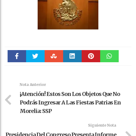
Faceboo
Twitter
Stumble
linkedin
Pinteres
WhatsAp
k
t
pt
Nota Anterior
¡Atención! Estos Son Los Objetos Que No
Podrás Ingresar A Las Fiestas Patrias En
Morelia: SSP
Siguiente Nota
Presidencia Del Congreso Presenta Informe