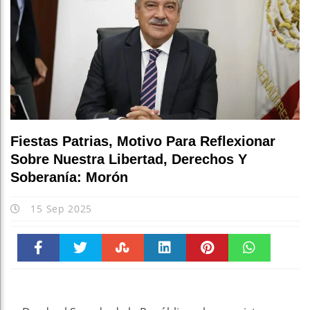
Fiestas Patrias, Motivo Para Reflexionar
Sobre Nuestra Libertad, Derechos Y
Soberanía: Morón
15 Sep 2025
Faceboo
Twitter
Stumble
linkedin
Pinteres
WhatsAp
k
t
pt