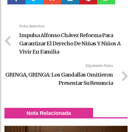
Faceboo
Twitter
Stumble
linkedin
Pinteres
WhatsAp
k
t
pt
Nota Anterior
Impulsa Alfonso Chávez Reforma Para
Garantizar El Derecho De Niñas Y Niños A
Vivir En Familia
Siguiente Nota
GRINGA, GRINGA: Los Gandallas Omitieron
Presentar Su Renuncia
Nota Relacionada