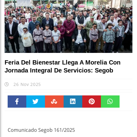
Feria Del Bienestar Llega A Morelia Con
Jornada Integral De Servicios: Segob
26 Nov 2025
Faceboo
Twitter
Stumble
linkedin
Pinteres
WhatsAp
k
t
pt
Comunicado Segob 161/2025