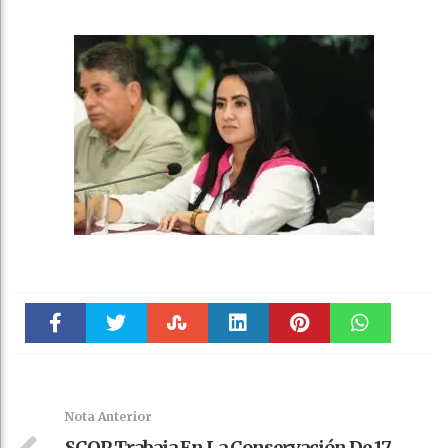
Faceboo
Twitter
Stumble
linkedin
Pinteres
WhatsAp
k
t
pt
Nota Anterior
SCOP Trabaja En La Conservación De 17