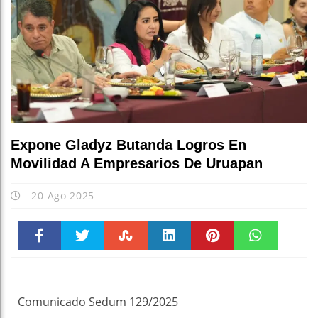
Expone Gladyz Butanda Logros En
Movilidad A Empresarios De Uruapan
20 Ago 2025
Faceboo
Twitter
Stumble
linkedin
Pinteres
WhatsAp
k
t
pt
Comunicado Sedum 129/2025