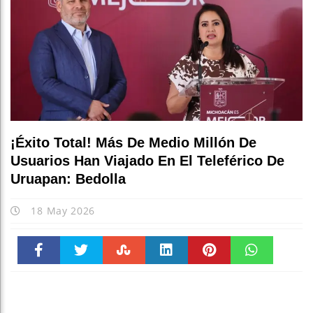
¡Éxito Total! Más De Medio Millón De
Usuarios Han Viajado En El Teleférico De
Uruapan: Bedolla
18 May 2026
Faceboo
Twitter
Stumble
linkedin
Pinteres
WhatsAp
k
t
pt