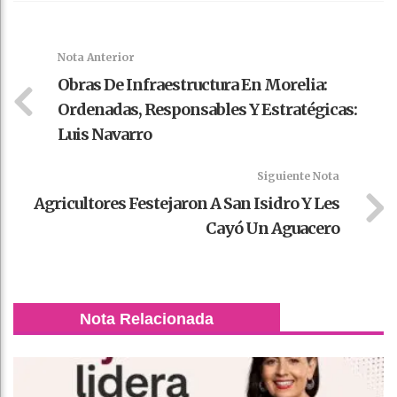
Faceboo
Twitter
Stumble
linkedin
Pinteres
WhatsAp
k
t
pt
Nota Anterior
Obras De Infraestructura En Morelia:
Ordenadas, Responsables Y Estratégicas:
Luis Navarro
Siguiente Nota
Agricultores Festejaron A San Isidro Y Les
Cayó Un Aguacero
Nota Relacionada