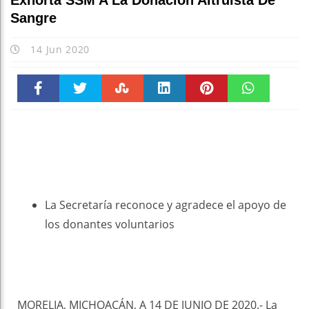
Exhorta SSM A La Donación Altruista De
Sangre
14 Jun 2020
Faceboo
Twitter
Stumble
linkedin
Pinteres
WhatsAp
k
t
pt
La Secretaría reconoce y agradece el apoyo de
los donantes voluntarios
MORELIA, MICHOACÁN, A 14 DE JUNIO DE 2020.- La