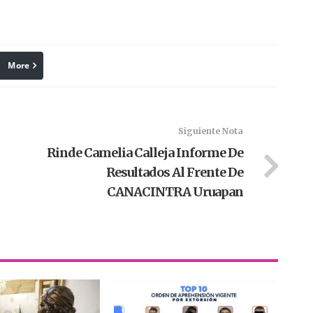
More
linkedin
Pinterest
Siguiente Nota
Rinde Camelia Calleja Informe De
Resultados Al Frente De
CANACINTRA Uruapan