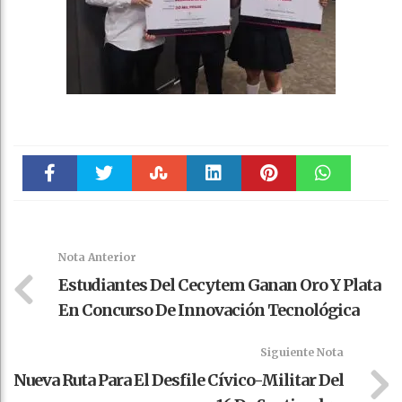
Faceboo
Twitter
Stumble
linkedin
Pinteres
WhatsAp
k
t
pt
Nota Anterior
Estudiantes Del Cecytem Ganan Oro Y Plata
En Concurso De Innovación Tecnológica
Siguiente Nota
Nueva Ruta Para El Desfile Cívico-Militar Del