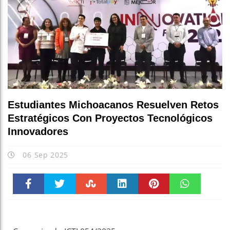
Estudiantes Michoacanos Resuelven Retos
Estratégicos Con Proyectos Tecnológicos
Innovadores
06 Sep 2025
Faceboo
Twitter
Stumble
linkedin
Pinteres
WhatsAp
k
t
pt