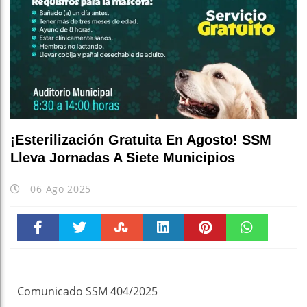
¡Esterilización Gratuita En Agosto! SSM
Lleva Jornadas A Siete Municipios
06 Ago 2025
Faceboo
Twitter
Stumble
linkedin
Pinteres
WhatsAp
k
t
pt
Comunicado SSM 404/2025