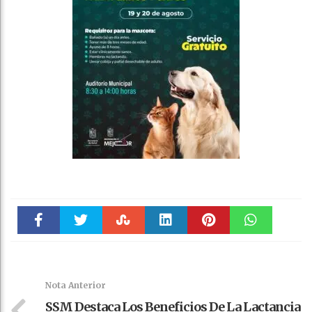
Faceboo
Twitter
Stumble
linkedin
Pinteres
WhatsAp
k
t
pt
Nota Anterior
SSM Destaca Los Beneficios De La Lactancia