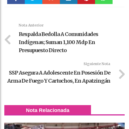
Faceboo
Twitter
Stumble
linkedin
Pinteres
WhatsAp
k
t
pt
Nota Anterior
Respalda Bedolla A Comunidades
Indígenas; Suman 1,100 Mdp En
Presupuesto Directo
Siguiente Nota
SSP Asegura A Adolescente En Posesión De
Arma De Fuego Y Cartuchos, En Apatzingán
Nota Relacionada