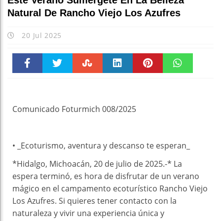
Este Verano Sumérgete En La Belleza
Natural De Rancho Viejo Los Azufres
20 Jul 2025
Faceboo
Twitter
Stumble
linkedin
Pinteres
WhatsAp
k
t
pt
Comunicado Foturmich 008/2025
• _Ecoturismo, aventura y descanso te esperan_
*Hidalgo, Michoacán, 20 de julio de 2025.-* La
espera terminó, es hora de disfrutar de un verano
mágico en el campamento ecoturístico Rancho Viejo
Los Azufres. Si quieres tener contacto con la
naturaleza y vivir una experiencia única y