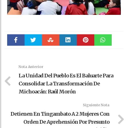
Faceboo
Twitter
Stumble
linkedin
Pinteres
WhatsAp
k
t
pt
Nota Anterior
La Unidad Del Pueblo Es El Baluarte Para
Consolidar La Transformación De
Michoacán: Raúl Morón
Siguiente Nota
Detienen En Tingambato A 2 Mujeres Con
Orden De Aprehensión Por Presunto