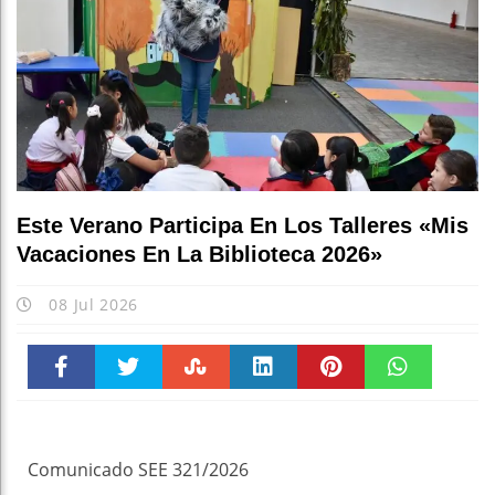
Este Verano Participa En Los Talleres «Mis
Vacaciones En La Biblioteca 2026»
08 Jul 2026
Faceboo
Twitter
Stumble
linkedin
Pinteres
WhatsAp
k
t
pt
Comunicado SEE 321/2026