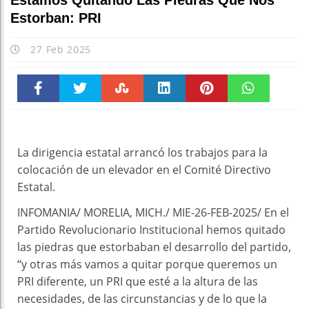
Estamos Quitando Las Piedras Que Nos
Estorban: PRI
27 Feb 2025
Faceboo
Twitter
Stumble
linkedin
Pinteres
WhatsAp
k
t
pt
La dirigencia estatal arrancó los trabajos para la
colocación de un elevador en el Comité Directivo
Estatal.
INFOMANIA/ MORELIA, MICH./ MIE-26-FEB-2025/ En el
Partido Revolucionario Institucional hemos quitado
las piedras que estorbaban el desarrollo del partido,
“y otras más vamos a quitar porque queremos un
PRI diferente, un PRI que esté a la altura de las
necesidades, de las circunstancias y de lo que la