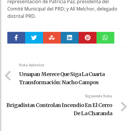
representación de Patricia Paz, presidenta del
Comité Municipal del PRD; y Alí Melchor, delegado
distrital PRD.
Faceboo
Twitter
Stumble
linkedin
Pinteres
WhatsAp
k
t
pt
Nota Anterior
Uruapan Merece Que Siga La Cuarta
Transformación: Nacho Campos
Siguiente Nota
Brigadistas Controlan Incendio En El Cerro
De La Charanda