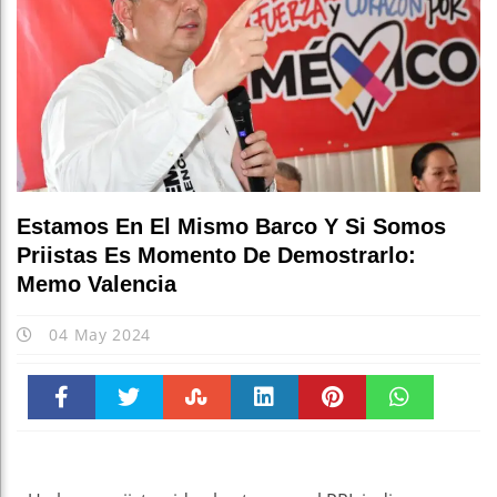
Estamos En El Mismo Barco Y Si Somos
Priistas Es Momento De Demostrarlo:
Memo Valencia
04 May 2024
Faceboo
Twitter
Stumble
linkedin
Pinteres
WhatsAp
k
t
pt