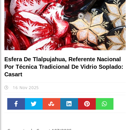
Esfera De Tlalpujahua, Referente Nacional
Por Técnica Tradicional De Vidrio Soplado:
Casart
16 Nov 2025
Faceboo
Twitter
Stumble
linkedin
Pinteres
WhatsAp
k
t
pt