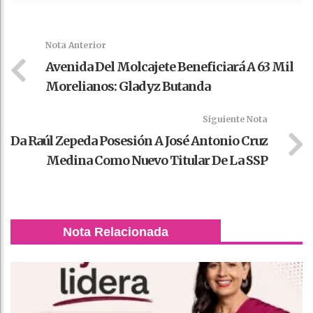
Faceboo
Twitter
Stumble
linkedin
Pinteres
WhatsAp
k
t
pt
Nota Anterior
Avenida Del Molcajete Beneficiará A 63 Mil
Morelianos: Gladyz Butanda
Siguiente Nota
Da Raúl Zepeda Posesión A José Antonio Cruz
Medina Como Nuevo Titular De La SSP
Nota Relacionada