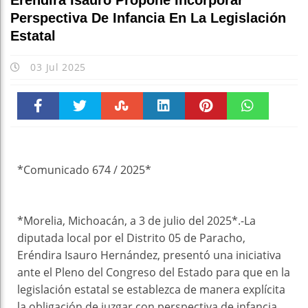
Eréndira Isauro Propone Incorporar
Perspectiva De Infancia En La Legislación
Estatal
03 Jul 2025
Faceboo
Twitter
Stumble
linkedin
Pinteres
WhatsAp
k
t
pt
*Comunicado 674 / 2025*
*Morelia, Michoacán, a 3 de julio del 2025*.-La
diputada local por el Distrito 05 de Paracho,
Eréndira Isauro Hernández, presentó una iniciativa
ante el Pleno del Congreso del Estado para que en la
legislación estatal se establezca de manera explícita
la obligación de juzgar con perspectiva de infancia