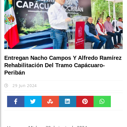
Escuchar a l
Entregan Nacho Campos Y Alfredo Ramírez
Rehabilitación Del Tramo Capácuaro-
Peribán
29 Jun 2024
Faceboo
Twitter
Stumble
linkedin
Pinteres
WhatsAp
k
t
pt