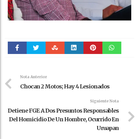
Faceboo
Twitter
Stumble
linkedin
Pinteres
WhatsAp
k
t
pt
Nota Anterior
Chocan 2 Motos; Hay 4 Lesionados
Siguiente Nota
Detiene FGE A Dos Presuntos Responsables
Del Homicidio De Un Hombre, Ocurrido En
Uruapan