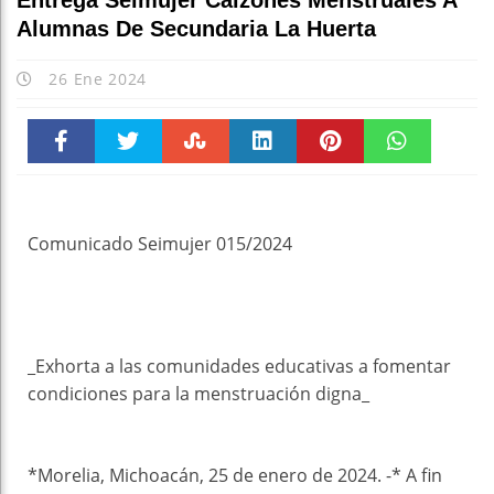
Entrega Seimujer Calzones Menstruales A
Alumnas De Secundaria La Huerta
26 Ene 2024
Faceboo
Twitter
Stumble
linkedin
Pinteres
WhatsAp
k
t
pt
Comunicado Seimujer 015/2024
_Exhorta a las comunidades educativas a fomentar
condiciones para la menstruación digna_
*Morelia, Michoacán, 25 de enero de 2024. -* A fin