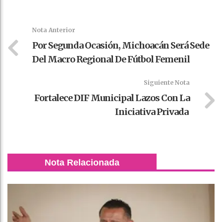
Faceboo
Twitter
Stumble
linkedin
Pinteres
WhatsAp
k
t
pt
Nota Anterior
Por Segunda Ocasión, Michoacán Será Sede
Del Macro Regional De Fútbol Femenil
Siguiente Nota
Fortalece DIF Municipal Lazos Con La
Iniciativa Privada
Nota Relacionada