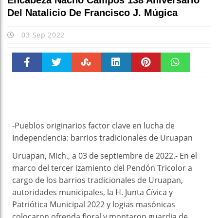
Encabeza Nacho Campos 138 Aniversario
Del Natalicio De Francisco J. Múgica
03 Sep 2022
Faceboo
Twitter
Stumble
linkedin
Pinteres
WhatsAp
k
t
pt
-Pueblos originarios factor clave en lucha de
Independencia: barrios tradicionales de Uruapan
Uruapan, Mich., a 03 de septiembre de 2022.- En el
marco del tercer izamiento del Pendón Tricolor a
cargo de los barrios tradicionales de Uruapan,
autoridades municipales, la H. Junta Cívica y
Patriótica Municipal 2022 y logias masónicas
colocaron ofrenda floral y montaron guardia de