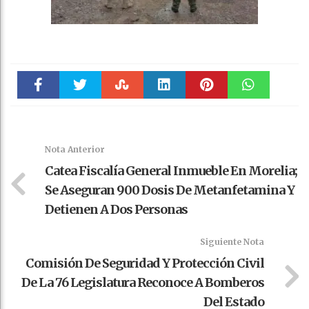
Faceboo
Twitter
Stumble
linkedin
Pinteres
WhatsAp
k
t
pt
Nota Anterior
Catea Fiscalía General Inmueble En Morelia;
Se Aseguran 900 Dosis De Metanfetamina Y
Detienen A Dos Personas
Siguiente Nota
Comisión De Seguridad Y Protección Civil
De La 76 Legislatura Reconoce A Bomberos
Del Estado