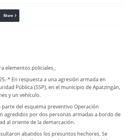
More
linkedin
Pinterest
a elementos policiales_
25.-* En respuesta a una agresión armada en
ridad Pública (SSP), en el municipio de Apatzingán,
es y un vehículo.
an parte del esquema preventivo Operación
eron agredidos por dos personas armadas a bordo de
d al oriente de la demarcación.
resultaron abatidos los presuntos hechores. Se