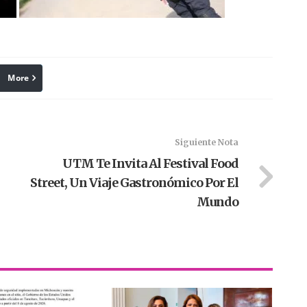
More
linkedin
Pinterest
Siguiente Nota
UTM Te Invita Al Festival Food
Street, Un Viaje Gastronómico Por El
Mundo