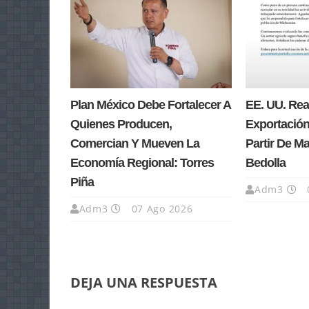
Plan México Debe Fortalecer A
EE. UU. Re
Quienes Producen,
Exportación
Comercian Y Mueven La
Partir De M
Economía Regional: Torres
Bedolla
Piña
Adm3
Adm3
07 Ago 2026
DEJA UNA RESPUESTA