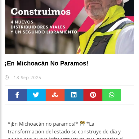
¡En Michoacán No Paramos!
18 Sep 2025
Faceboo
Twitter
Stumble
linkedin
Pinteres
WhatsAp
k
t
pt
*¡En Michoacán no paramos!*
*La
transformación del estado se construye de día y