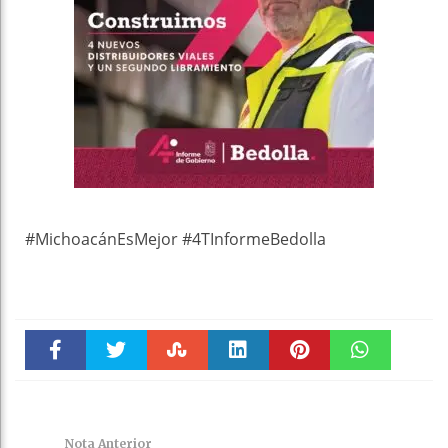
#MichoacánEsMejor #4TInformeBedolla
Faceboo
Twitter
Stumble
linkedin
Pinteres
WhatsAp
k
t
pt
Nota Anterior