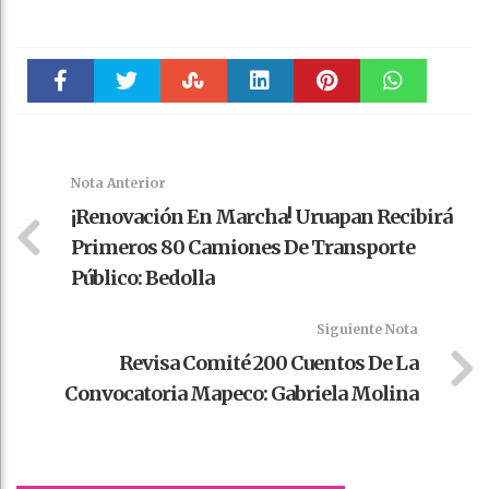
Faceboo
Twitter
Stumble
linkedin
Pinteres
WhatsAp
k
t
pt
Nota Anterior
¡Renovación En Marcha! Uruapan Recibirá
Primeros 80 Camiones De Transporte
Público: Bedolla
Siguiente Nota
Revisa Comité 200 Cuentos De La
Convocatoria Mapeco: Gabriela Molina