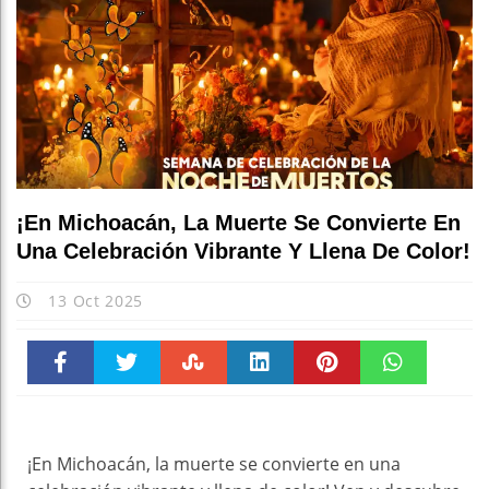
¡En Michoacán, La Muerte Se Convierte En
Una Celebración Vibrante Y Llena De Color!
13 Oct 2025
Faceboo
Twitter
Stumble
linkedin
Pinteres
WhatsAp
k
t
pt
¡En Michoacán, la muerte se convierte en una