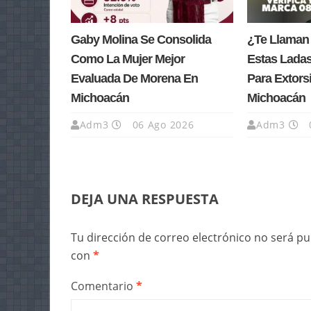
Gaby Molina Se Consolida
¿Te Llaman
Como La Mujer Mejor
Estas Lada
Evaluada De Morena En
Para Extors
Michoacán
Michoacán
Adm3
06 Ago 2026
Adm3
DEJA UNA RESPUESTA
Tu dirección de correo electrónico no será pu
con
*
Comentario
*