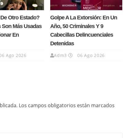
 De Otro Estado?
Golpe A La Extorsión: En Un
s Son Más Usadas
Año, 50 Criminales Y 9
ionar En
Cabecillas Delincuenciales
Detenidas
06 Ago 2026
Adm3
06 Ago 2026
blicada.
Los campos obligatorios están marcados