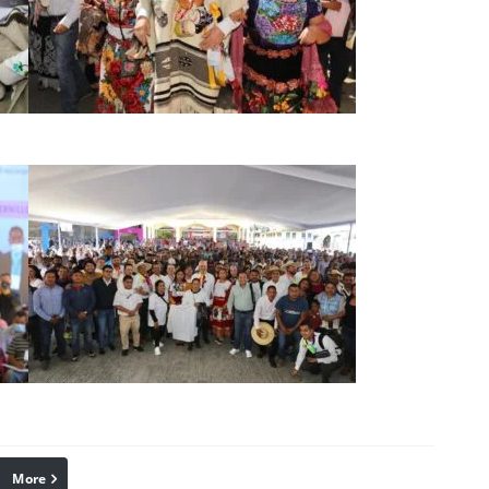
More
linkedin
Pinterest