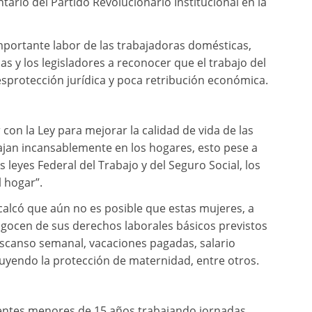
ario del Partido Revolucionario Institucional en la
importante labor de las trabajadoras domésticas,
as y los legisladores a reconocer que el trabajo del
sprotección jurídica y poca retribución económica.
on la Ley para mejorar la calidad de vida de las
ajan incansablemente en los hogares, esto pese a
eyes Federal del Trabajo y del Seguro Social, los
 hogar”.
ecalcó que aún no es posible que estas mujeres, a
, gocen de sus derechos laborales básicos previstos
descanso semanal, vacaciones pagadas, salario
luyendo la protección de maternidad, entre otros.
centes menores de 15 años trabajando jornadas