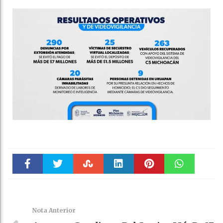
Faceboo
Twitter
Stumble
linkedin
Pinteres
WhatsAp
k
t
pt
Nota Anterior