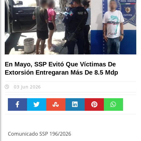
En Mayo, SSP Evitó Que Víctimas De
Extorsión Entregaran Más De 8.5 Mdp
03 Jun 2026
Faceboo
Twitter
Stumble
linkedin
Pinteres
WhatsAp
k
t
pt
Comunicado SSP 196/2026