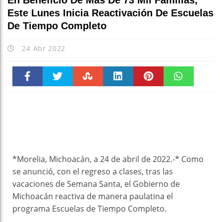
En Beneficio De Más De 73 Mil Familias,
Este Lunes Inicia Reactivación De Escuelas
De Tiempo Completo
24 Abr 2022
Faceboo
Twitter
Stumble
linkedin
Pinteres
WhatsAp
k
t
pt
*Morelia, Michoacán, a 24 de abril de 2022.-* Como
se anunció, con el regreso a clases, tras las
vacaciones de Semana Santa, el Gobierno de
Michoacán reactiva de manera paulatina el
programa Escuelas de Tiempo Completo.