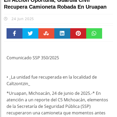
En Acción Oportuna, Guardia Civil
Recupera Camioneta Robada En Uruapan
24 Jun 2025
Faceboo
Twitter
Stumble
linkedin
Pinteres
WhatsAp
k
t
pt
Comunicado SSP 350/2025
• _La unidad fue recuperada en la localidad de
Caltzontzin_
*Uruapan, Michoacán, 24 de junio de 2025.-* En
atención a un reporte del C5 Michoacán, elementos
de la Secretaría de Seguridad Pública (SSP)
recuperaron una camioneta que momentos antes