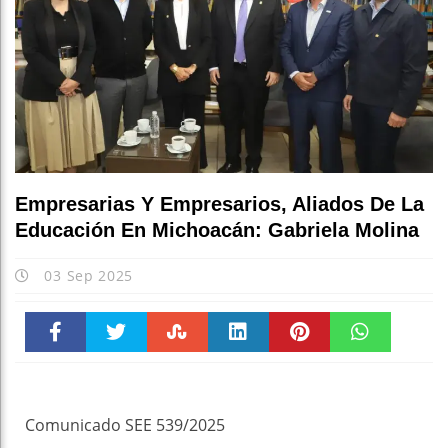
Empresarias Y Empresarios, Aliados De La
Educación En Michoacán: Gabriela Molina
03 Sep 2025
Faceboo
Twitter
Stumble
linkedin
Pinteres
WhatsAp
k
t
pt
Comunicado SEE 539/2025