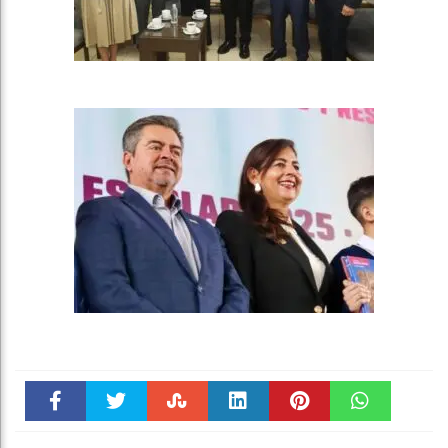
Faceboo
Twitter
Stumble
linkedin
Pinteres
WhatsAp