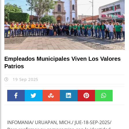
Empleados Municipales Viven Los Valores
Patrios
19 Sep 2025
Faceboo
Twitter
Stumble
linkedin
Pinteres
WhatsAp
k
t
pt
INFOMANIA/ URUAPAN, MICH./ JUE-18-SEP-2025/