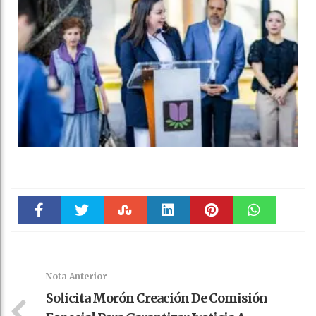
Faceboo
Twitter
Stumble
linkedin
Pinteres
WhatsAp
k
t
pt
Nota Anterior
Solicita Morón Creación De Comisión