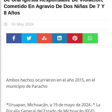
Cometido En Agravio De Dos Niñas De 7 Y
8 Años
19 May 2024
Faceboo
Twitter
Stumble
linkedin
Pinteres
WhatsAp
k
t
pt
Ambos hechos ocurrieron en el año 2015, en el
municipio de Paracho
*Uruapan, Michoacán, a 19 de mayo de 2024.-* La
Fiscalía General del Estado de Michoacán (FGE)